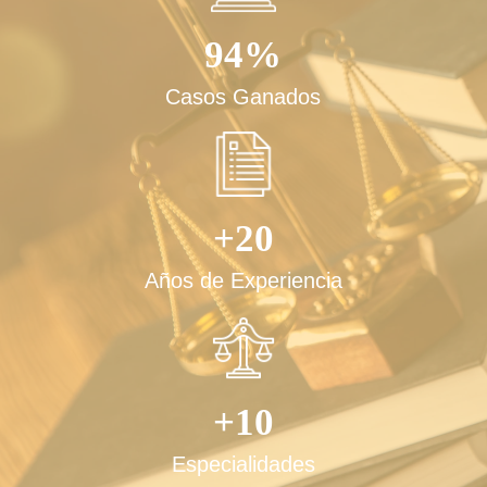
abogado especializado
94%
Casos Ganados
+20
Años de Experiencia
El abogado inmobiliario: seguridad
jurídica en cada propiedad
+10
Especialidades