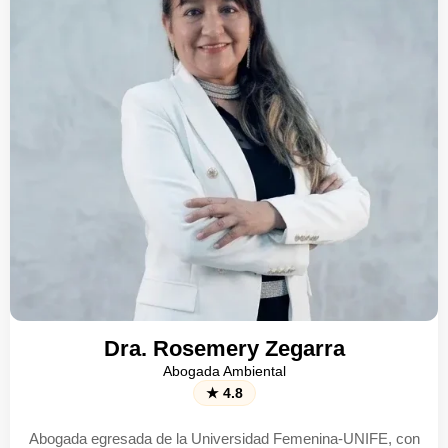
Representación en conflictos por
al cambio climático y sus implicancias
responsabilidad civil frente a terceros
normativas
afectados
Consultoría en manejo y protección de
áreas naturales protegidas y zonas de
amortiguamiento
Dr. Fernando Zegarra
Abogado Ambiental
★ 4.8
Abogado egresado de la Universidad Nacional Mayor de San