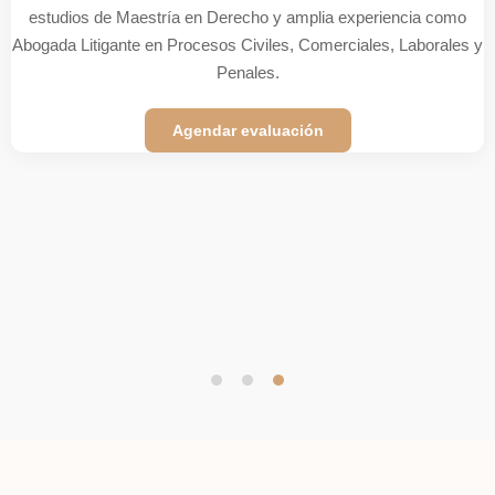
Marcos, con estudios concluidos de Maestría en Derecho con
mención en Derecho Civil y Derecho Comercial en la misma
casa de estudios; con segunda especialidad en Derecho
Tributario en la Universidad del Pacífico; Derecho Administrativo
en la USMP; Diplomado en Crimen Organizado, con máster en
Ciberdelincuencia en la Universidad de Rioja de España y con
estudios concluidos de Doctorado en la UNMSM.
Con amplia experiencia en delitos de alta complejidad desde
fiscal y judicial.
Agendar evaluación