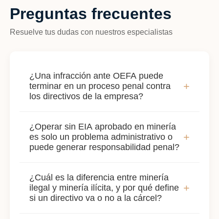
Preguntas frecuentes
Resuelve tus dudas con nuestros especialistas
¿Una infracción ante OEFA puede
+
terminar en un proceso penal contra
los directivos de la empresa?
Sí, y ocurre con más frecuencia de lo que se
¿Operar sin EIA aprobado en minería
cree. OEFA puede imponer multas de hasta
+
es solo un problema administrativo o
30,000 UIT, pero lo más grave es que las
puede generar responsabilidad penal?
infracciones ambientales graves —
contaminación de ríos, suelos o ecosistemas
Es ambas cosas, y la segunda es la más
¿Cuál es la diferencia entre minería
frágiles— pueden ser derivadas al Ministerio
grave. Operar sin certificación ambiental
+
ilegal y minería ilícita, y por qué define
Público para iniciar una investigación penal
vigente en el sector minero no solo paraliza el
si un directivo va o no a la cárcel?
paralela. El Código Penal contempla penas
proyecto y puede derivar en la cancelación de
de hasta 10 años para delitos ambientales
permisos ante SENACE y el MINEM: también