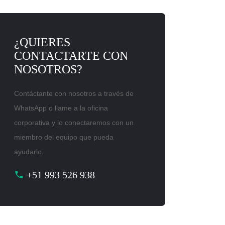
¿QUIERES
CONTACTARTE CON
NOSOTROS?
Contáctante con nosotros a través de
WhatsApp o llame a la oficina
corporativa y lo conectaremos con un
miembro del equipo que pueda
ayudarlo.
+51 993 526 938