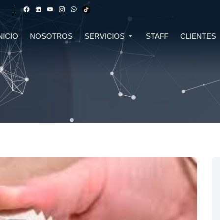
NICIO
NOSOTROS
SERVICIOS
STAFF
CLIENTES
DERECHO FINANCIERO Y
DERECHO TRIBUTARIO
CIVIL
CRIPTOMONEDAS
TRIBUTARIO
DERECHO CIVIL
DERECHO DE SALUD Y
BIOTECNOLOGÍA
INMOBILIARIO
DERECHO EMPRESARIAL Y
DERECHO DIGITAL E IA
CORPORATIVO
DERECHO LABORAL
DERECHO PENAL
DERECHO INMOBILIARIO
DERECHO MIGRATORIO
ASESORÍA EN DERECHO AMBIENTAL
ASESORÍA EN DERECHO