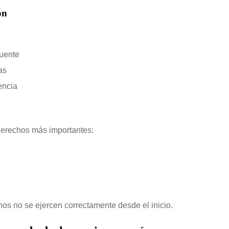
ón
fuente
as
encia
derechos más importantes:
s no se ejercen correctamente desde el inicio.