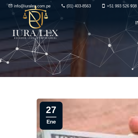
info@iuralex.com.pe
(01) 403-8563
+51 993 526 938
I
27
Ene