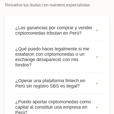
Resuelve tus dudas con nuestros especialistas
¿Las ganancias por comprar y vender
+
criptomonedas tributan en Perú?
Sí. Las ganancias por operaciones con
¿Qué puedo hacer legalmente si me
criptomonedas tributan como renta de
estafaron con criptomonedas o un
+
segunda categoría para personas naturales o
exchange desapareció con mis
tercera categoría para empresas. SUNAT ya
fondos?
cruza información de exchanges y billeteras
digitales. No declarar a tiempo genera deuda
Existen acciones legales concretas: denuncia
¿Operar una plataforma fintech en
con intereses y puede derivar en una
penal por estafa o delito informático,
+
Perú sin registro SBS es ilegal?
investigación penal por defraudación. Un
trazabilidad de transacciones en blockchain
equipo con especialistas tributarios y penales
como prueba procesal y solicitud de medidas
Depende del modelo de negocio. Las
permite regularizar antes de que SUNAT
cautelares. Los plazos para actuar son críticos
¿Puedo aportar criptomonedas como
plataformas que captan dinero del público,
+
capital al constituir una empresa en
actúe primero.
porque las transacciones cripto son
intermedian pagos o emiten instrumentos
Perú?