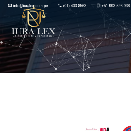
info@iuralex.com.pe
(01) 403-8563
+51 993 526 938