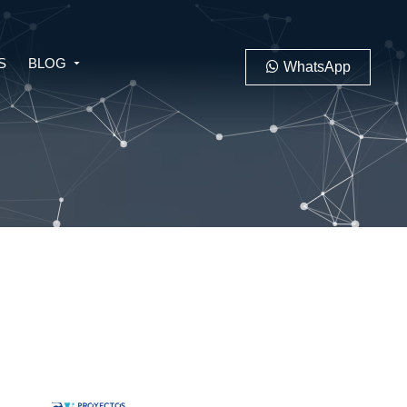
S
BLOG
WhatsApp
ARIO
PENAL
LABORAL
UD Y
O
 E IA
TORIO
RECHO MINERO