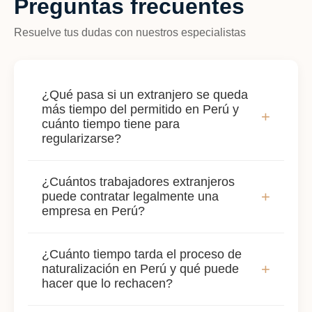
Preguntas frecuentes
Resuelve tus dudas con nuestros especialistas
¿Qué pasa si un extranjero se queda
más tiempo del permitido en Perú y
+
cuánto tiempo tiene para
regularizarse?
Si el extranjero excede el plazo autorizado,
¿Cuántos trabajadores extranjeros
Migraciones puede imponerle una multa,
+
puede contratar legalmente una
cancelar su calidad migratoria o aplicar un
empresa en Perú?
impedimento de salida. Los plazos para
regularizarse varían según la situación: en
La Ley N.° 689 establece un límite del 20%
¿Cuánto tiempo tarda el proceso de
algunos casos existen ventanas de
sobre el total de trabajadores para el personal
+
naturalización en Perú y qué puede
regularización extraordinaria con beneficios,
extranjero, y su remuneración no puede
hacer que lo rechacen?
pero son temporales. Actuar antes de que
superar el 30% del total de la planilla. Sin
Migraciones inicie un procedimiento
embargo, existen excepciones importantes