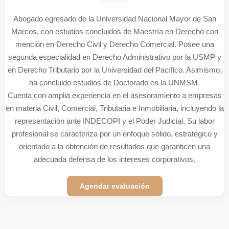
Defensa legal sólida:
Representación profesional ante cualquier
Abogado egresado de la Universidad Inca Garcilaso de la Vega,
tribunal.
con Maestría en Derecho con mención en Derecho Civil por la
Pontificia Universidad Católica del Perú (PUCP). Posee amplia
experiencia como abogado litigante en procesos civiles y
comerciales, y como asesor legal especializado en materia civil
patrimonial. Su práctica profesional se enfoca en brindar
soluciones jurídicas efectivas, estratégicas y sostenibles,
priorizando la protección del patrimonio y los intereses de sus
clientes mediante una visión integral del Derecho. Destaca por su
capacidad analítica, compromiso con la excelencia y orientación
abogado civil
a resultados, cualidades que lo convierten en un pilar dentro del
equipo civil de Iura Lex. Su trabajo combina técnica jurídica,
innovación procesal y cercanía con el cliente, reflejando los más
altos estándares de éxito y confianza que caracterizan a la firma.
Agendar evaluación