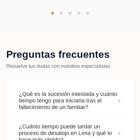
Demandas civiles.
Procesos de indemnización por daños y perjuicios.
Conflictos contractuales e incumplimientos.
Preguntas frecuentes
abogado civil en Lima
Resuelve tus dudas con nuestros especialistas
Compra y venta de propiedades.
¿Qué es la sucesión intestada y cuánto
+
tiempo tengo para iniciarla tras el
Saneamiento físico-legal de inmuebles.
fallecimiento de un familiar?
Verificación de títulos en Registros Públicos (SUNARP).
Es el proceso legal para reconocer a los
¿Cuánto tiempo puede tardar un
herederos cuando alguien fallece sin
+
proceso de desalojo en Lima y qué lo
testamento. No hay un plazo legal obligatorio
hace más rápido?