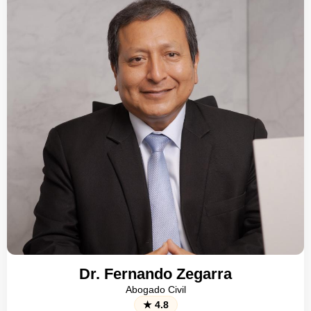
emergente, lucro cesante y daño moral
Negociación extrajudicial para obtener
compensación sin necesidad de litigio
Representación en audiencias y en todas
las instancias del proceso judicial
abogado civilista
Prevención de problemas legales:
Evitas errores que cuestan
tiempo y dinero.
Protección de tus bienes:
Aseguras que tu patrimonio esté a
salvo.
Asesoría en negociaciones:
Logras mejores acuerdos
Dr. Fernando Cuadros
comerciales o personales.
Abogado Civil
★ 4.8