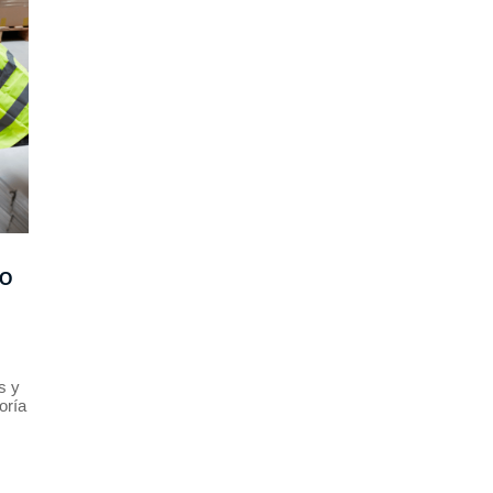
JO
s y
oría