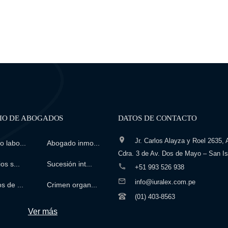
IO DE ABOGADOS
DATOS DE CONTACTO
Jr. Carlos Alayza y Roel 2635, A
 labo...
Abogado inmo...
Cdra. 3 de Av. Dos de Mayo – San Is
os s...
Sucesión int...
+51 993 526 938
info@iuralex.com.pe
s de ...
Crimen organ...
(01) 403-8563
Ver más