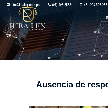
info@iuralex.com.pe
(01) 403-8563
+51 993 526 938
I
Ausencia de respo