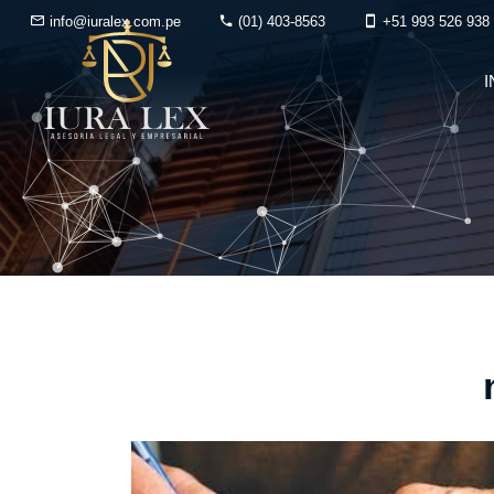
info@iuralex.com.pe
(01) 403-8563
+51 993 526 938
I