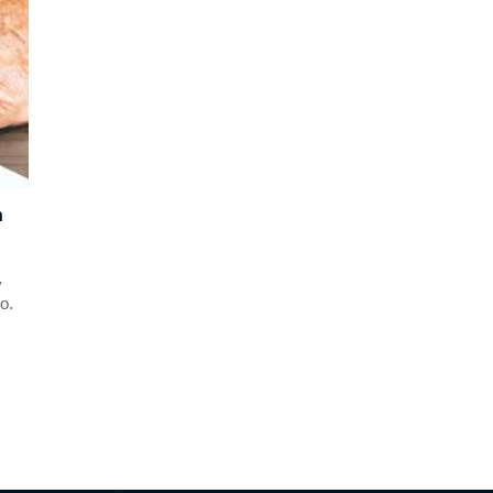
n
y
o.