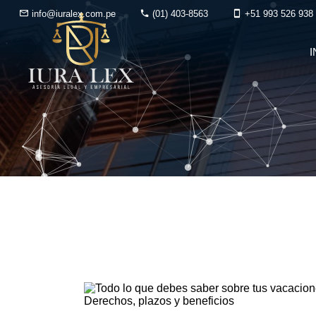
info@iuralex.com.pe
(01) 403-8563
+51 993 526 938
I