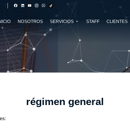
NICIO
NOSOTROS
SERVICIOS
STAFF
CLIENTES
DERECHO FINANCIERO Y
DERECHO TRIBUTARIO
CIVIL
CRIPTOMONEDAS
TRIBUTARIO
DERECHO CIVIL
DERECHO DE SALUD Y
BIOTECNOLOGÍA
INMOBILIARIO
DERECHO EMPRESARIAL Y
DERECHO DIGITAL E IA
CORPORATIVO
DERECHO LABORAL
DERECHO PENAL
régimen general
DERECHO INMOBILIARIO
DERECHO MIGRATORIO
ASESORÍA EN DERECHO AMBIENTAL
ASESORÍA EN DERECHO