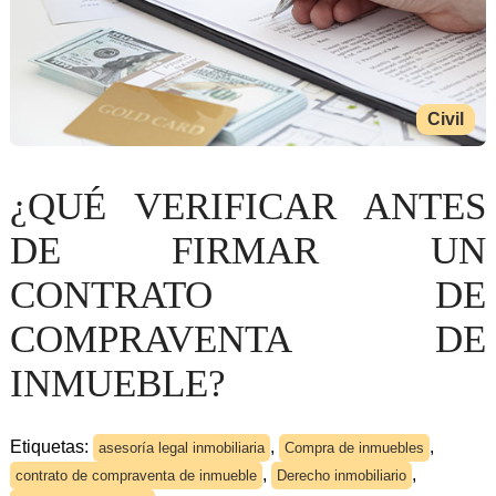
Civil
¿QUÉ VERIFICAR ANTES
DE FIRMAR UN
CONTRATO DE
COMPRAVENTA DE
INMUEBLE?
Etiquetas:
,
,
asesoría legal inmobiliaria
Compra de inmuebles
,
,
contrato de compraventa de inmueble
Derecho inmobiliario