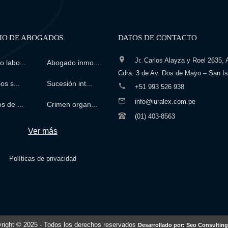
IO DE ABOGADOS
DATOS DE CONTACTO
Jr. Carlos Alayza y Roel 2635, A
 labo...
Abogado inmo...
Cdra. 3 de Av. Dos de Mayo – San Is
os s...
Sucesión int...
+51 993 526 938
info@iuralex.com.pe
s de ...
Crimen organ...
(01) 403-8563
Ver más
Políticas de privacidad
right © 2025
- Todos los derechos reservados
Desarrollado por: Seo Consulting