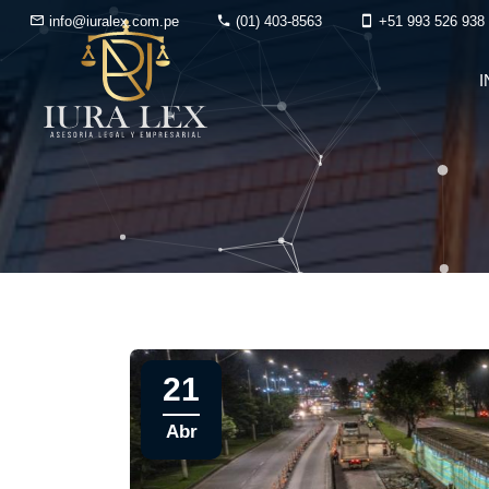
info@iuralex.com.pe
(01) 403-8563
+51 993 526 938
I
21
Abr