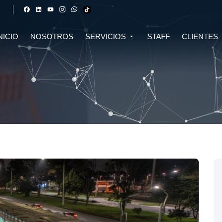
NICIO
NOSOTROS
SERVICIOS
STAFF
CLIENTES
DERECHO FINANCIERO Y
DERECHO TRIBUTARIO
CIVIL
CRIPTOMONEDAS
TRIBUTARIO
DERECHO CIVIL
DERECHO DE SALUD Y
BIOTECNOLOGÍA
INMOBILIARIO
DERECHO EMPRESARIAL Y
DERECHO DIGITAL E IA
CORPORATIVO
DERECHO LABORAL
DERECHO PENAL
DERECHO INMOBILIARIO
DERECHO MIGRATORIO
ASESORÍA EN DERECHO AMBIENTAL
ASESORÍA EN DERECHO