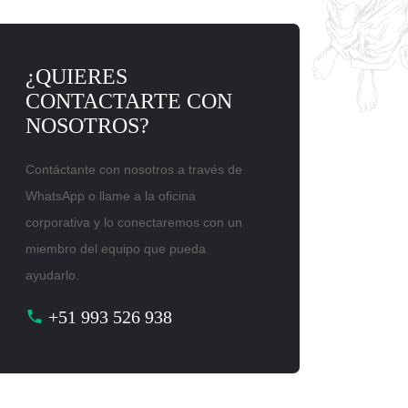
¿QUIERES
CONTACTARTE CON
NOSOTROS?
Contáctante con nosotros a través de
WhatsApp o llame a la oficina
corporativa y lo conectaremos con un
miembro del equipo que pueda
ayudarlo.
+51 993 526 938