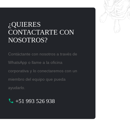
¿QUIERES
CONTACTARTE CON
NOSOTROS?
Contáctante con nosotros a través de
WhatsApp o llame a la oficina
corporativa y lo conectaremos con un
miembro del equipo que pueda
ayudarlo.
+51 993 526 938