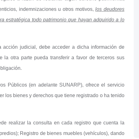
enticios, indemnizaciones u otros motivos,
los deudores
 estratégica todo patrimonio que hayan adquirido a lo
a acción judicial, debe acceder a dicha información de
 la otra parte pueda transferir a favor de terceros sus
bligación.
ros Públicos (en adelante SUNARP), ofrece el servicio
er los bienes y derechos que tiene registrado o ha tenido
e realizar la consulta en cada registro que cuenta la
redios); Registro de bienes muebles (vehículos), dando