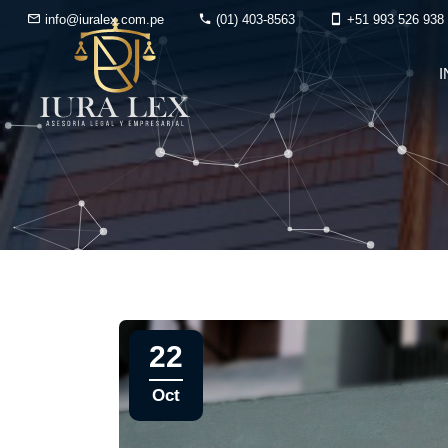
info@iuralex.com.pe
(01) 403-8563
+51 993 526 938
I
22
Oct