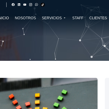
NICIO
NOSOTROS
SERVICIOS
STAFF
CLIENTES
DERECHO FINANCIERO Y
DERECHO TRIBUTARIO
CIVIL
CRIPTOMONEDAS
TRIBUTARIO
DERECHO CIVIL
DERECHO DE SALUD Y
BIOTECNOLOGÍA
INMOBILIARIO
DERECHO EMPRESARIAL Y
DERECHO DIGITAL E IA
CORPORATIVO
DERECHO LABORAL
DERECHO PENAL
DERECHO INMOBILIARIO
DERECHO MIGRATORIO
ASESORÍA EN DERECHO AMBIENTAL
ASESORÍA EN DERECHO