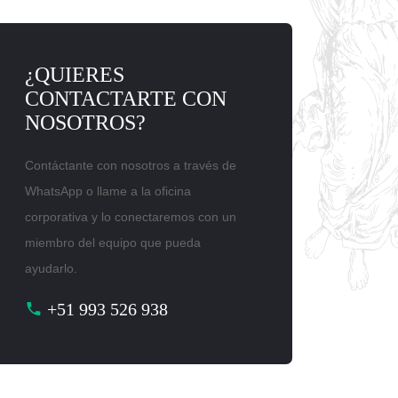
¿QUIERES
CONTACTARTE CON
NOSOTROS?
Contáctante con nosotros a través de
WhatsApp o llame a la oficina
corporativa y lo conectaremos con un
miembro del equipo que pueda
ayudarlo.
+51 993 526 938