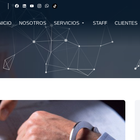
NICIO
NOSOTROS
SERVICIOS
STAFF
CLIENTES
DERECHO FINANCIERO Y
DERECHO TRIBUTARIO
CIVIL
CRIPTOMONEDAS
TRIBUTARIO
DERECHO CIVIL
DERECHO DE SALUD Y
BIOTECNOLOGÍA
INMOBILIARIO
DERECHO EMPRESARIAL Y
DERECHO DIGITAL E IA
CORPORATIVO
DERECHO LABORAL
DERECHO PENAL
DERECHO INMOBILIARIO
DERECHO MIGRATORIO
ASESORÍA EN DERECHO AMBIENTAL
ASESORÍA EN DERECHO