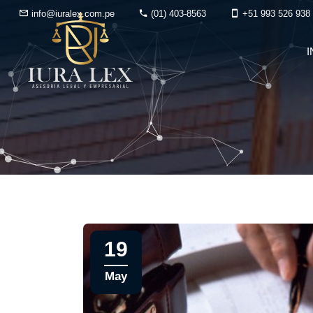
info@iuralex.com.pe
(01) 403-8563
+51 993 526 938
I
19
May