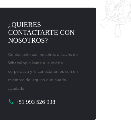
¿QUIERES
CONTACTARTE CON
NOSOTROS?
Contáctante con nosotros a través de
WhatsApp o llame a la oficina
corporativa y lo conectaremos con un
miembro del equipo que pueda
ayudarlo.
+51 993 526 938