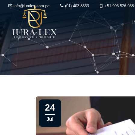
info@iuralex.com.pe
(01) 403-8563
+51 993 526 938
I
24
Jul