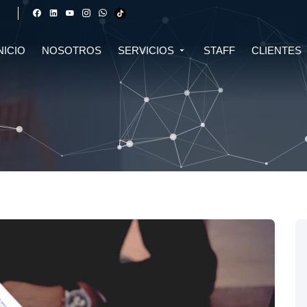
NICIO
NOSOTROS
SERVICIOS
STAFF
CLIENTES
DERECHO FINANCIERO Y
DERECHO TRIBUTARIO
CIVIL
CRIPTOMONEDAS
TRIBUTARIO
DERECHO CIVIL
DERECHO DE SALUD Y
BIOTECNOLOGÍA
INMOBILIARIO
DERECHO EMPRESARIAL Y
DERECHO DIGITAL E IA
CORPORATIVO
DERECHO LABORAL
DERECHO PENAL
DERECHO INMOBILIARIO
DERECHO MIGRATORIO
ASESORÍA EN DERECHO AMBIENTAL
ASESORÍA EN DERECHO