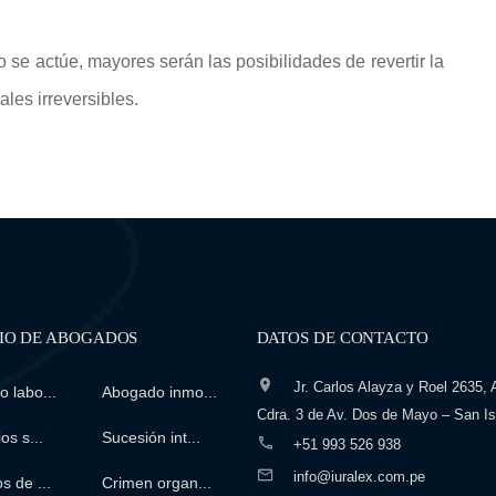
o se actúe, mayores serán las posibilidades de revertir la
les irreversibles.
IO DE ABOGADOS
DATOS DE CONTACTO
Jr. Carlos Alayza y Roel 2635, A
 labo...
Abogado inmo...
Cdra. 3 de Av. Dos de Mayo – San Is
os s...
Sucesión int...
+51 993 526 938
info@iuralex.com.pe
s de ...
Crimen organ...