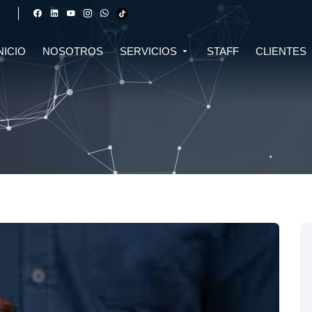
NICIO
NOSOTROS
SERVICIOS
STAFF
CLIENTES
DERECHO FINANCIERO Y
DERECHO TRIBUTARIO
CIVIL
CRIPTOMONEDAS
TRIBUTARIO
DERECHO CIVIL
DERECHO DE SALUD Y
BIOTECNOLOGÍA
INMOBILIARIO
DERECHO EMPRESARIAL Y
DERECHO DIGITAL E IA
CORPORATIVO
DERECHO LABORAL
DERECHO PENAL
DERECHO INMOBILIARIO
DERECHO MIGRATORIO
ASESORÍA EN DERECHO AMBIENTAL
ASESORÍA EN DERECHO