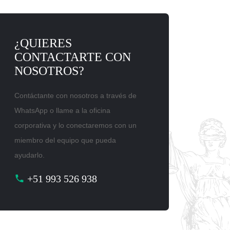
¿QUIERES
CONTACTARTE CON
NOSOTROS?
Contáctante con nosotros a través de
WhatsApp o llame a la oficina
corporativa y lo conectaremos con un
miembro del equipo que pueda
ayudarlo.
+51 993 526 938