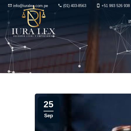
info@iuralex.com.pe
(01) 403-8563
+51 993 526 938
I
25
Sep