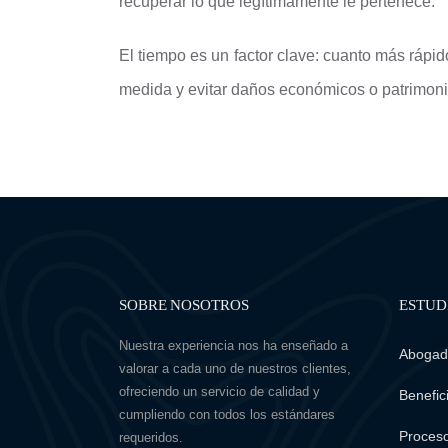
recuperar lo que legítimamente le pertenece.
El tiempo es un factor clave: cuanto más rápid
medida y evitar daños económicos o patrimonia
SOBRE NOSOTROS
ESTUD
Nuestra experiencia nos ha enseñado a
Abogado
valorar a cada uno de nuestros clientes,
ofreciendo un servicio de calidad y
Benefici
cumpliendo con todos los estándares
Proceso
requeridos.