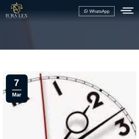
WhatsApp
7
Mar