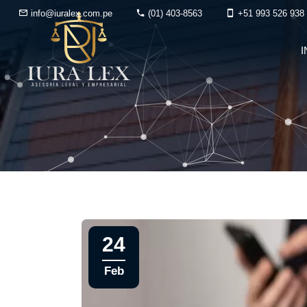
info@iuralex.com.pe
(01) 403-8563
+51 993 526 938
I
24
Feb