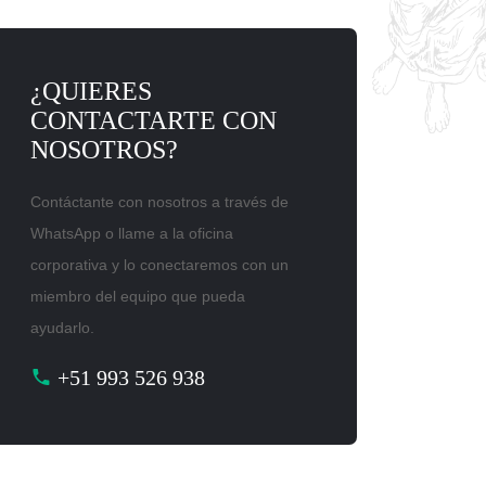
¿QUIERES
CONTACTARTE CON
NOSOTROS?
Contáctante con nosotros a través de
WhatsApp o llame a la oficina
corporativa y lo conectaremos con un
miembro del equipo que pueda
ayudarlo.
+51 993 526 938