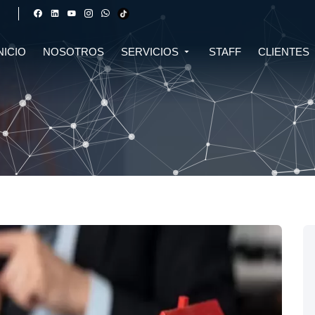
NICIO
NOSOTROS
SERVICIOS
STAFF
CLIENTES
DERECHO FINANCIERO Y
DERECHO TRIBUTARIO
CIVIL
CRIPTOMONEDAS
TRIBUTARIO
DERECHO CIVIL
DERECHO DE SALUD Y
BIOTECNOLOGÍA
INMOBILIARIO
DERECHO EMPRESARIAL Y
DERECHO DIGITAL E IA
CORPORATIVO
DERECHO LABORAL
DERECHO PENAL
DERECHO INMOBILIARIO
DERECHO MIGRATORIO
ASESORÍA EN DERECHO AMBIENTAL
ASESORÍA EN DERECHO