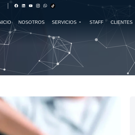
NICIO
NOSOTROS
SERVICIOS
STAFF
CLIENTES
DERECHO FINANCIERO Y
DERECHO TRIBUTARIO
CIVIL
CRIPTOMONEDAS
TRIBUTARIO
DERECHO CIVIL
DERECHO DE SALUD Y
BIOTECNOLOGÍA
INMOBILIARIO
DERECHO EMPRESARIAL Y
DERECHO DIGITAL E IA
CORPORATIVO
DERECHO LABORAL
DERECHO PENAL
DERECHO INMOBILIARIO
DERECHO MIGRATORIO
ASESORÍA EN DERECHO AMBIENTAL
ASESORÍA EN DERECHO