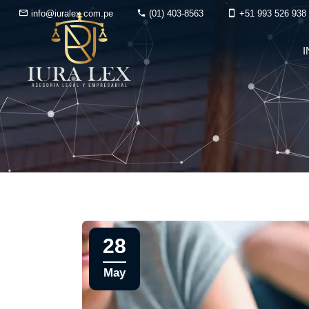
info@iuralex.com.pe
(01) 403-8563
+51 993 526 938
I
28
May