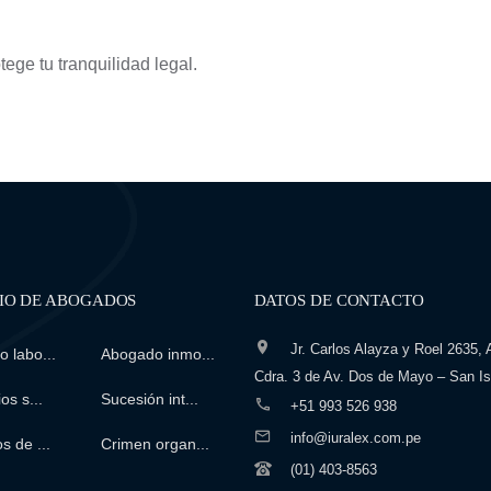
ege tu tranquilidad legal.
IO DE ABOGADOS
DATOS DE CONTACTO
Jr. Carlos Alayza y Roel 2635, A
 labo...
Abogado inmo...
Cdra. 3 de Av. Dos de Mayo – San Is
os s...
Sucesión int...
+51 993 526 938
info@iuralex.com.pe
s de ...
Crimen organ...
(01) 403-8563