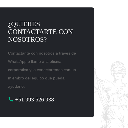
¿QUIERES
CONTACTARTE CON
NOSOTROS?
Contáctante con nosotros a través de
WhatsApp o llame a la oficina
corporativa y lo conectaremos con un
miembro del equipo que pueda
ayudarlo.
+51 993 526 938