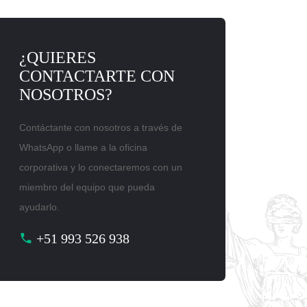
¿QUIERES
CONTACTARTE CON
NOSOTROS?
Contáctante con nosotros a través de
WhatsApp o llame a la oficina
corporativa y lo conectaremos con un
miembro del equipo que pueda
ayudarlo.
+51 993 526 938