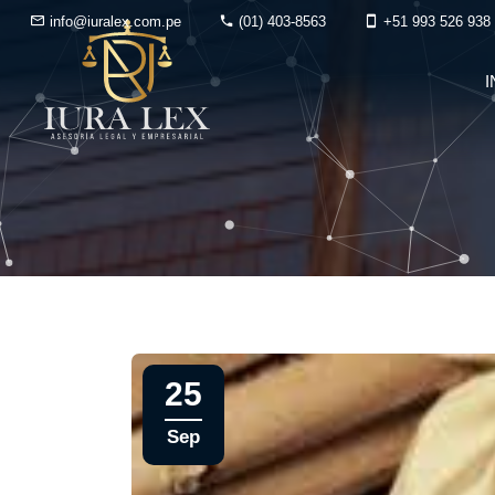
info@iuralex.com.pe
(01) 403-8563
+51 993 526 938
I
25
Sep