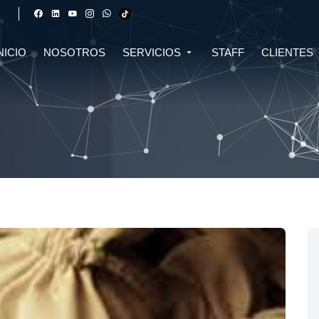
NICIO
NOSOTROS
SERVICIOS
STAFF
CLIENTES
DERECHO FINANCIERO Y
DERECHO TRIBUTARIO
CIVIL
CRIPTOMONEDAS
TRIBUTARIO
DERECHO CIVIL
DERECHO DE SALUD Y
BIOTECNOLOGÍA
INMOBILIARIO
DERECHO EMPRESARIAL Y
DERECHO DIGITAL E IA
CORPORATIVO
DERECHO LABORAL
DERECHO PENAL
DERECHO INMOBILIARIO
DERECHO MIGRATORIO
ASESORÍA EN DERECHO AMBIENTAL
ASESORÍA EN DERECHO