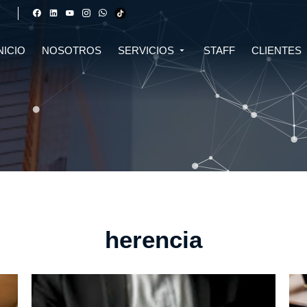
NICIO
NOSOTROS
SERVICIOS
STAFF
CLIENTES
DERECHO FINANCIERO Y
DERECHO TRIBUTARIO
CIVIL
CRIPTOMONEDAS
TRIBUTARIO
DERECHO CIVIL
DERECHO DE SALUD Y
BIOTECNOLOGÍA
INMOBILIARIO
DERECHO EMPRESARIAL Y
DERECHO DIGITAL E IA
CORPORATIVO
DERECHO LABORAL
DERECHO PENAL
herencia
DERECHO INMOBILIARIO
DERECHO MIGRATORIO
ASESORÍA EN DERECHO AMBIENTAL
ASESORÍA EN DERECHO