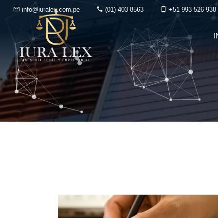
info@iuralex.com.pe
(01) 403-8563
+51 993 526 938
I