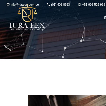
info@iuralex.com.pe
(01) 403-8563
+51 993 526 938
I