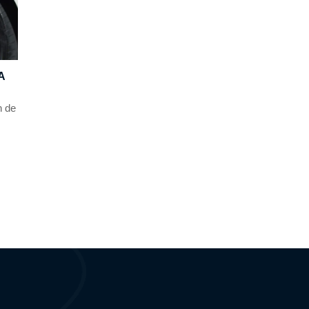
A
n de