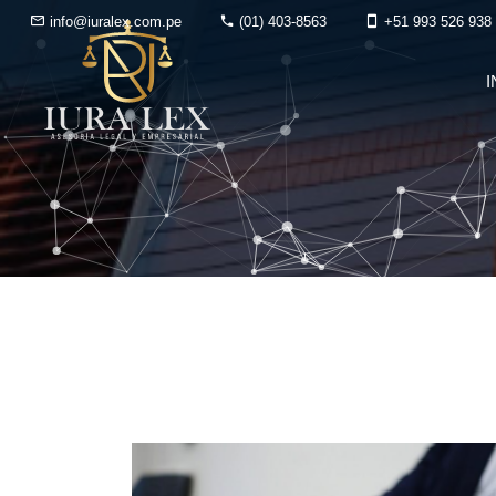
info@iuralex.com.pe
(01) 403-8563
+51 993 526 938
I