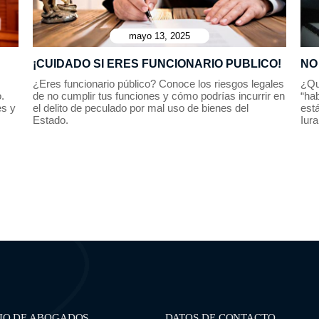
mayo 13, 2025
¡CUIDADO SI ERES FUNCIONARIO PUBLICO!
NO
¿Eres funcionario público? Conoce los riesgos legales
¿Qu
.
de no cumplir tus funciones y cómo podrías incurrir en
“hab
es y
el delito de peculado por mal uso de bienes del
está
Estado.
Iur
IO DE ABOGADOS
DATOS DE CONTACTO