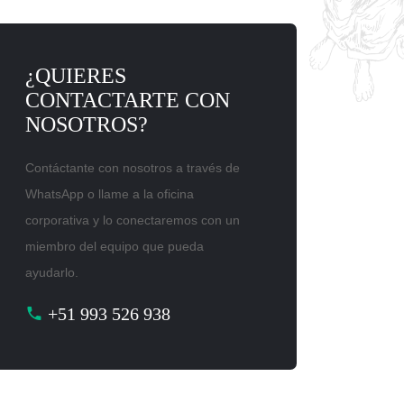
¿QUIERES
CONTACTARTE CON
NOSOTROS?
Contáctante con nosotros a través de
WhatsApp o llame a la oficina
corporativa y lo conectaremos con un
miembro del equipo que pueda
ayudarlo.
+51 993 526 938