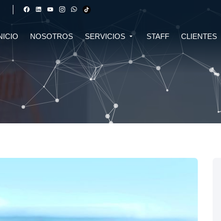
NICIO
NOSOTROS
SERVICIOS
STAFF
CLIENTES
DERECHO FINANCIERO Y
DERECHO TRIBUTARIO
CIVIL
CRIPTOMONEDAS
TRIBUTARIO
DERECHO CIVIL
DERECHO DE SALUD Y
BIOTECNOLOGÍA
INMOBILIARIO
DERECHO EMPRESARIAL Y
DERECHO DIGITAL E IA
CORPORATIVO
DERECHO LABORAL
DERECHO PENAL
DERECHO INMOBILIARIO
DERECHO MIGRATORIO
ASESORÍA EN DERECHO AMBIENTAL
ASESORÍA EN DERECHO