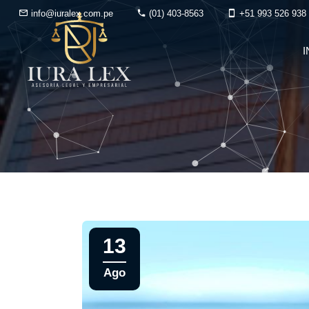
info@iuralex.com.pe
(01) 403-8563
+51 993 526 938
I
13
Ago