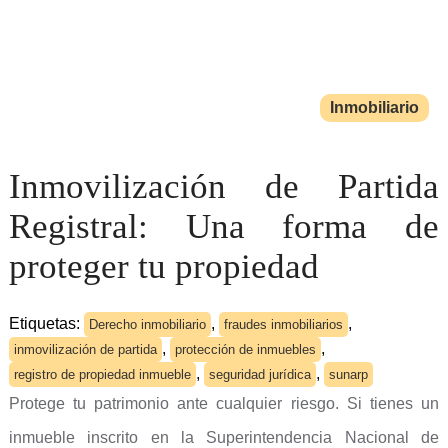
Inmobiliario
Inmovilización de Partida
Registral: Una forma de
proteger tu propiedad
Etiquetas:
,
,
Derecho inmobiliario
fraudes inmobiliarios
,
,
inmovilización de partida
protección de inmuebles
,
,
registro de propiedad inmueble
seguridad jurídica
sunarp
Protege tu patrimonio ante cualquier riesgo. Si tienes un
inmueble inscrito en la Superintendencia Nacional de