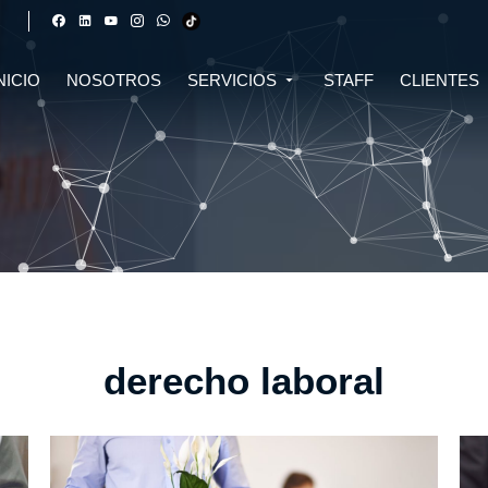
NICIO
NOSOTROS
SERVICIOS
STAFF
CLIENTES
DERECHO FINANCIERO Y
DERECHO TRIBUTARIO
CIVIL
CRIPTOMONEDAS
TRIBUTARIO
DERECHO CIVIL
DERECHO DE SALUD Y
BIOTECNOLOGÍA
INMOBILIARIO
DERECHO EMPRESARIAL Y
DERECHO DIGITAL E IA
CORPORATIVO
DERECHO LABORAL
DERECHO PENAL
derecho laboral
DERECHO INMOBILIARIO
DERECHO MIGRATORIO
ASESORÍA EN DERECHO AMBIENTAL
ASESORÍA EN DERECHO