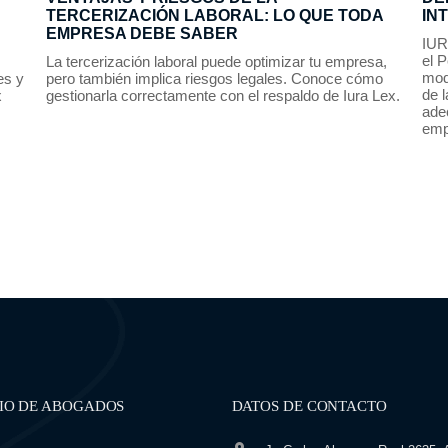
TERCERIZACIÓN LABORAL: LO QUE TODA
IN
EMPRESA DEBE SABER
IUR
el P
La tercerización laboral puede optimizar tu empresa,
mod
es y
pero también implica riesgos legales. Conoce cómo
de l
x
gestionarla correctamente con el respaldo de Iura Lex.
adec
emp
IO DE ABOGADOS
DATOS DE CONTACTO