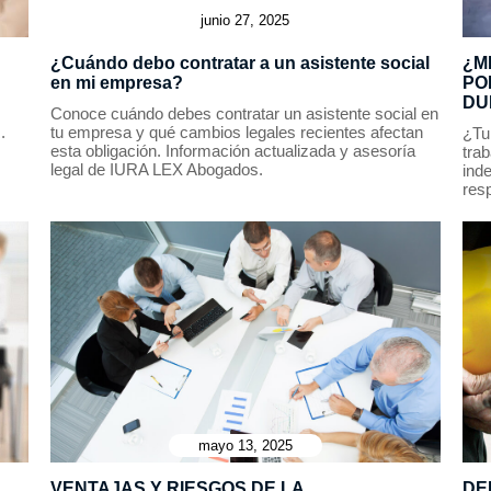
junio 27, 2025
¿Cuándo debo contratar a un asistente social
¿M
en mi empresa?
PO
DU
Conoce cuándo debes contratar un asistente social en
.
tu empresa y qué cambios legales recientes afectan
¿Tu
esta obligación. Información actualizada y asesoría
tra
legal de IURA LEX Abogados.
ind
res
mayo 13, 2025
VENTAJAS Y RIESGOS DE LA
DE