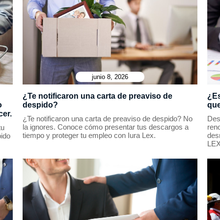
junio 8, 2026
¿Te notificaron una carta de preaviso de
¿Es
o
despido?
que
cer.
¿Te notificaron una carta de preaviso de despido? No
Desc
la ignores. Conoce cómo presentar tus descargos a
reno
tu
tiempo y proteger tu empleo con Iura Lex.
des
pido
LEX