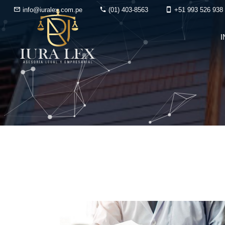
info@iuralex.com.pe
(01) 403-8563
+51 993 526 938
I