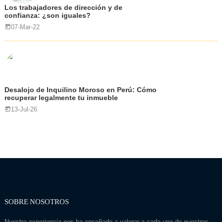
Los trabajadores de dirección y de
confianza: ¿son iguales?
07-Mar-22
Desalojo de Inquilino Moroso en Perú: Cómo
recuperar legalmente tu inmueble
13-Jul-26
SOBRE NOSOTROS
Nuestra experiencia nos ha enseñado a valorar a cada uno de nuestros