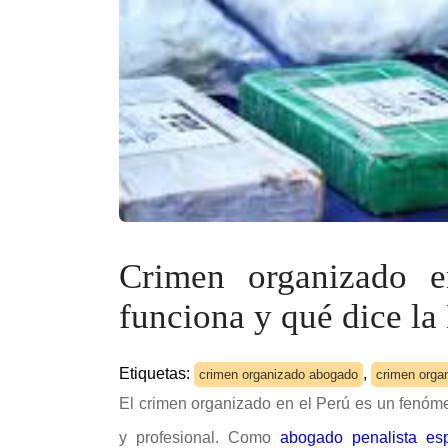
Crimen organizado 
funciona y qué dice l
Etiquetas:
,
crimen organizado abogado
crimen orga
El crimen organizado en el Perú es un fenóm
y profesional. Como
abogado penalista esp