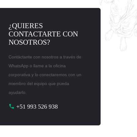
¿QUIERES
CONTACTARTE CON
NOSOTROS?
Contáctante con nosotros a través de
WhatsApp o llame a la oficina
corporativa y lo conectaremos con un
miembro del equipo que pueda
ayudarlo.
+51 993 526 938