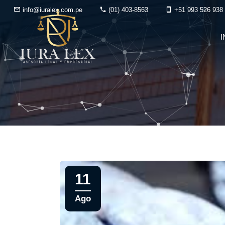
info@iuralex.com.pe
(01) 403-8563
+51 993 526 938
I
11
Ago