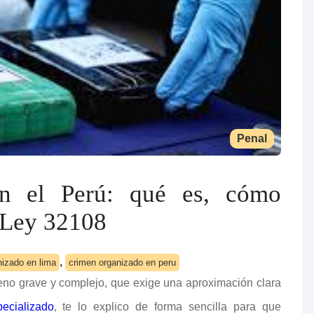
Penal
en el Perú: qué es, cómo
a Ley 32108
,
nizado en lima
crimen organizado en peru
eno grave y complejo, que exige una aproximación clara
ecializado
, te lo explico de forma sencilla para que