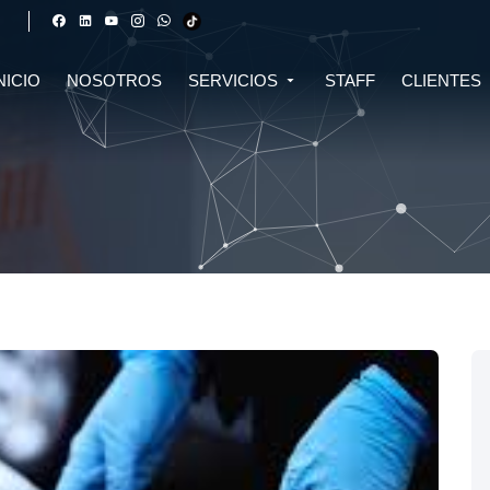
NICIO
NOSOTROS
SERVICIOS
STAFF
CLIENTES
DERECHO FINANCIERO Y
DERECHO TRIBUTARIO
CIVIL
CRIPTOMONEDAS
TRIBUTARIO
DERECHO CIVIL
DERECHO DE SALUD Y
BIOTECNOLOGÍA
INMOBILIARIO
DERECHO EMPRESARIAL Y
DERECHO DIGITAL E IA
CORPORATIVO
DERECHO LABORAL
DERECHO PENAL
DERECHO INMOBILIARIO
DERECHO MIGRATORIO
ASESORÍA EN DERECHO AMBIENTAL
ASESORÍA EN DERECHO