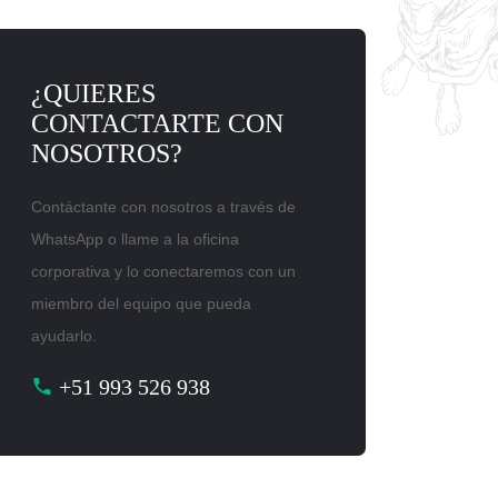
¿QUIERES
CONTACTARTE CON
NOSOTROS?
Contáctante con nosotros a través de
WhatsApp o llame a la oficina
corporativa y lo conectaremos con un
miembro del equipo que pueda
ayudarlo.
+51 993 526 938