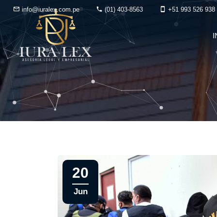
info@iuralex.com.pe
(01) 403-8563
+51 993 526 938
I
20
Jun