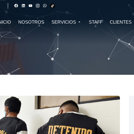
NICIO
NOSOTROS
SERVICIOS
STAFF
CLIENTES
DERECHO FINANCIERO Y
DERECHO TRIBUTARIO
CIVIL
CRIPTOMONEDAS
TRIBUTARIO
DERECHO CIVIL
DERECHO DE SALUD Y
BIOTECNOLOGÍA
INMOBILIARIO
DERECHO EMPRESARIAL Y
DERECHO DIGITAL E IA
CORPORATIVO
DERECHO LABORAL
DERECHO PENAL
DERECHO INMOBILIARIO
DERECHO MIGRATORIO
ASESORÍA EN DERECHO AMBIENTAL
ASESORÍA EN DERECHO