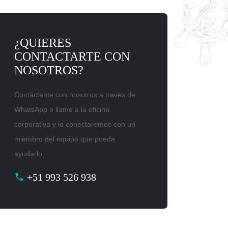
¿QUIERES
CONTACTARTE CON
NOSOTROS?
Contáctante con nosotros a través de
WhatsApp o llame a la oficina
corporativa y lo conectaremos con un
miembro del equipo que pueda
ayudarlo.
+51 993 526 938