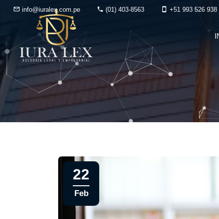
info@iuralex.com.pe
(01) 403-8563
+51 993 526 938
I
22
Feb