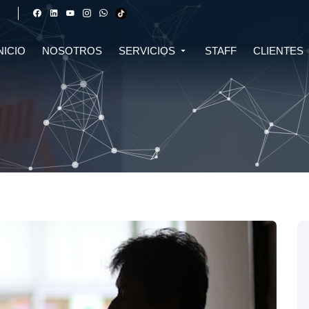
NICIO
NOSOTROS
SERVICIOS
STAFF
CLIENTES
DERECHO FINANCIERO Y
DERECHO TRIBUTARIO
CIVIL
CRIPTOMONEDAS
TRIBUTARIO
DERECHO CIVIL
DERECHO DE SALUD Y
BIOTECNOLOGÍA
INMOBILIARIO
DERECHO EMPRESARIAL Y
DERECHO DIGITAL E IA
CORPORATIVO
DERECHO LABORAL
DERECHO PENAL
DERECHO INMOBILIARIO
DERECHO MIGRATORIO
ASESORÍA EN DERECHO AMBIENTAL
ASESORÍA EN DERECHO