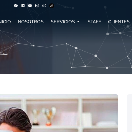
NICIO
NOSOTROS
SERVICIOS
STAFF
CLIENTES
DERECHO FINANCIERO Y
DERECHO TRIBUTARIO
CIVIL
CRIPTOMONEDAS
TRIBUTARIO
DERECHO CIVIL
DERECHO DE SALUD Y
BIOTECNOLOGÍA
INMOBILIARIO
DERECHO EMPRESARIAL Y
DERECHO DIGITAL E IA
CORPORATIVO
DERECHO LABORAL
DERECHO PENAL
DERECHO INMOBILIARIO
DERECHO MIGRATORIO
ASESORÍA EN DERECHO AMBIENTAL
ASESORÍA EN DERECHO