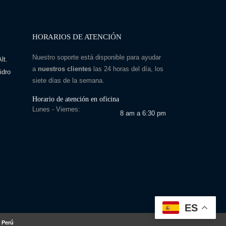
HORARIOS DE ATENCIÓN
Nuestro soporte está disponible para ayudar
lt.
a
nuestros clientes
las 24 horas del día, los
idro
siete días de la semana.
Horario de atención en oficina
Lunes - Viernes:
8 am a 6:30 pm
ES
 Perú