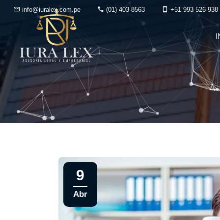
info@iuralex.com.pe
(01) 403-8563
+51 993 526 938
I
9
Abr