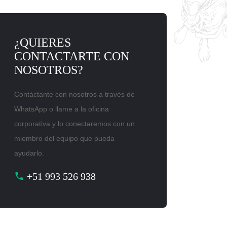
¿QUIERES
CONTACTARTE CON
NOSOTROS?
Contáctante con nosotros a través de
WhatsApp o llame a la oficina
corporativa y lo conectaremos con un
miembro del equipo que pueda
ayudarlo.
+51 993 526 938