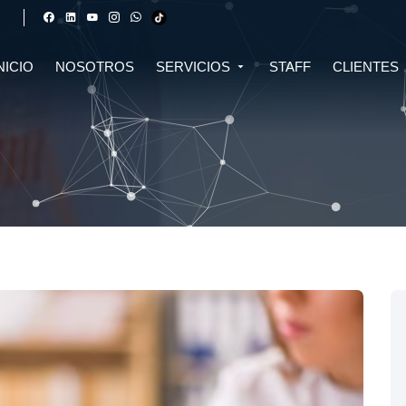
NICIO
NOSOTROS
SERVICIOS
STAFF
CLIENTES
DERECHO FINANCIERO Y
DERECHO TRIBUTARIO
CIVIL
CRIPTOMONEDAS
TRIBUTARIO
DERECHO CIVIL
DERECHO DE SALUD Y
BIOTECNOLOGÍA
INMOBILIARIO
DERECHO EMPRESARIAL Y
DERECHO DIGITAL E IA
CORPORATIVO
DERECHO LABORAL
DERECHO PENAL
DERECHO INMOBILIARIO
DERECHO MIGRATORIO
ASESORÍA EN DERECHO AMBIENTAL
ASESORÍA EN DERECHO