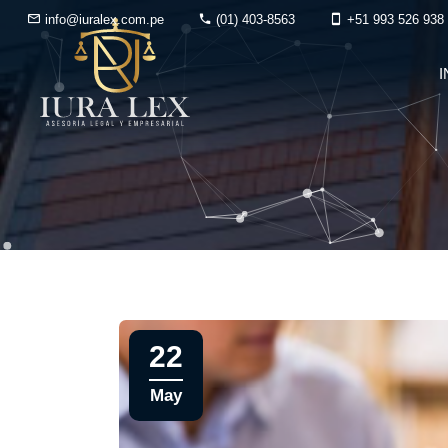
info@iuralex.com.pe
(01) 403-8563
+51 993 526 938
I
22
May