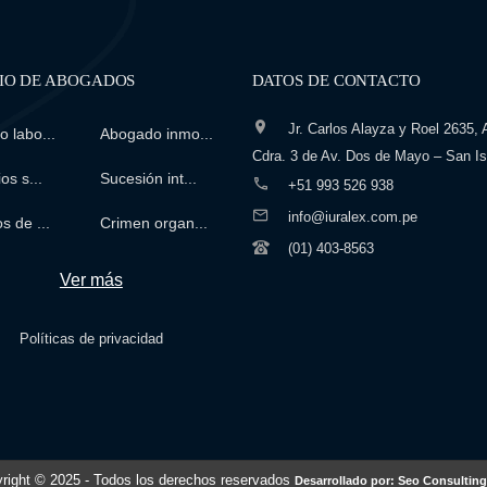
IO DE ABOGADOS
DATOS DE CONTACTO
Jr. Carlos Alayza y Roel 2635, A
 labo...
Abogado inmo...
Cdra. 3 de Av. Dos de Mayo – San Is
os s...
Sucesión int...
+51 993 526 938
info@iuralex.com.pe
s de ...
Crimen organ...
(01) 403-8563
Ver más
Políticas de privacidad
right © 2025
- Todos los derechos reservados
Desarrollado por: Seo Consulting