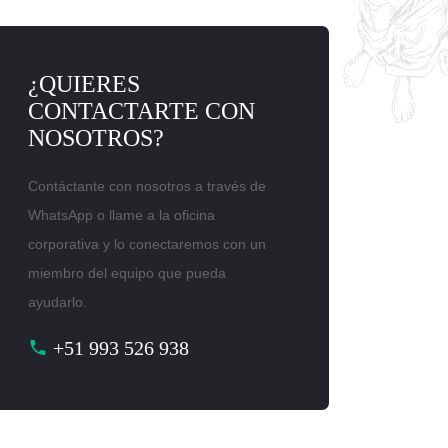
¿QUIERES
CONTACTARTE CON
NOSOTROS?
Contáctante con nosotros a través de
WhatsApp o llame a la oficina
corporativa y lo conectaremos con un
miembro del equipo que pueda
ayudarlo.
+51 993 526 938