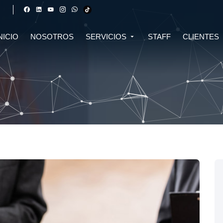
NICIO
NOSOTROS
SERVICIOS
STAFF
CLIENTES
DERECHO FINANCIERO Y
DERECHO TRIBUTARIO
CIVIL
CRIPTOMONEDAS
TRIBUTARIO
DERECHO CIVIL
DERECHO DE SALUD Y
BIOTECNOLOGÍA
INMOBILIARIO
DERECHO EMPRESARIAL Y
DERECHO DIGITAL E IA
CORPORATIVO
DERECHO LABORAL
DERECHO PENAL
DERECHO INMOBILIARIO
DERECHO MIGRATORIO
ASESORÍA EN DERECHO AMBIENTAL
ASESORÍA EN DERECHO