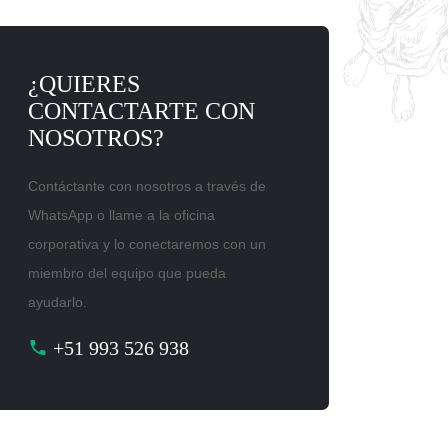
¿QUIERES
CONTACTARTE CON
NOSOTROS?
Contáctante con nosotros a través de
WhatsApp o llame a la oficina
corporativa y lo conectaremos con un
miembro del equipo que pueda
ayudarlo.
+51 993 526 938