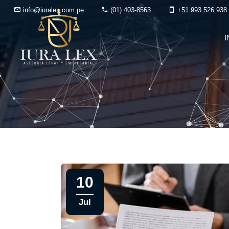
info@iuralex.com.pe
(01) 403-8563
+51 993 526 938
I
10
Jul