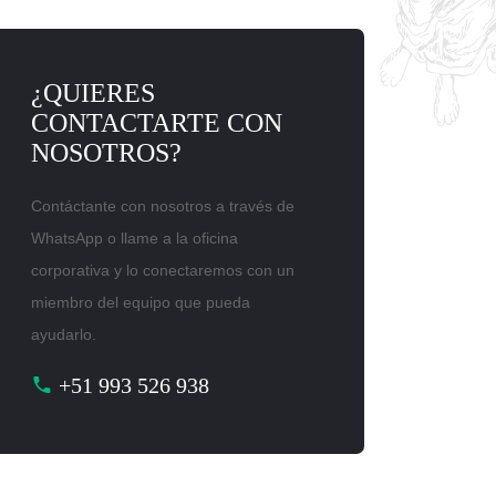
¿QUIERES
CONTACTARTE CON
NOSOTROS?
Contáctante con nosotros a través de
WhatsApp o llame a la oficina
corporativa y lo conectaremos con un
miembro del equipo que pueda
ayudarlo.
+51 993 526 938