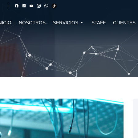
NICIO
NOSOTROS
SERVICIOS
STAFF
CLIENTES
DERECHO FINANCIERO Y
DERECHO TRIBUTARIO
CIVIL
CRIPTOMONEDAS
TRIBUTARIO
DERECHO CIVIL
DERECHO DE SALUD Y
BIOTECNOLOGÍA
INMOBILIARIO
DERECHO EMPRESARIAL Y
DERECHO DIGITAL E IA
CORPORATIVO
DERECHO LABORAL
DERECHO PENAL
DERECHO INMOBILIARIO
DERECHO MIGRATORIO
ASESORÍA EN DERECHO AMBIENTAL
ASESORÍA EN DERECHO