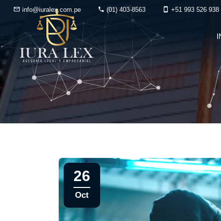
info@iuralex.com.pe
(01) 403-8563
+51 993 526 938
I
26
Oct