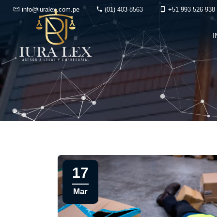
info@iuralex.com.pe
(01) 403-8563
+51 993 526 938
I
17
Mar