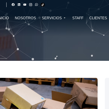
NICIO
NOSOTROS
SERVICIOS
STAFF
CLIENTES
DERECHO FINANCIERO Y
DERECHO TRIBUTARIO
CIVIL
CRIPTOMONEDAS
TRIBUTARIO
DERECHO CIVIL
DERECHO DE SALUD Y
BIOTECNOLOGÍA
INMOBILIARIO
DERECHO EMPRESARIAL Y
DERECHO DIGITAL E IA
CORPORATIVO
DERECHO LABORAL
DERECHO PENAL
DERECHO INMOBILIARIO
DERECHO MIGRATORIO
ASESORÍA EN DERECHO AMBIENTAL
ASESORÍA EN DERECHO