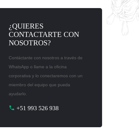
¿QUIERES
CONTACTARTE CON
NOSOTROS?
Contáctante con nosotros a través de
WhatsApp o llame a la oficina
corporativa y lo conectaremos con un
miembro del equipo que pueda
ayudarlo.
+51 993 526 938