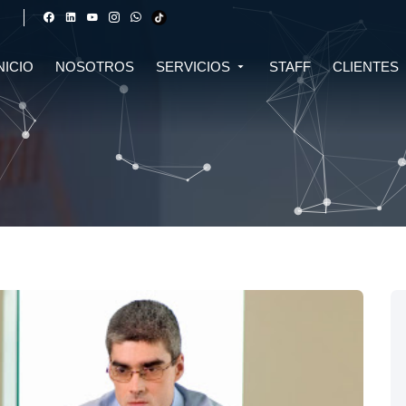
NICIO
NOSOTROS
SERVICIOS
STAFF
CLIENTES
DERECHO FINANCIERO Y
DERECHO TRIBUTARIO
CIVIL
CRIPTOMONEDAS
TRIBUTARIO
DERECHO CIVIL
DERECHO DE SALUD Y
BIOTECNOLOGÍA
INMOBILIARIO
DERECHO EMPRESARIAL Y
DERECHO DIGITAL E IA
CORPORATIVO
DERECHO LABORAL
DERECHO PENAL
DERECHO INMOBILIARIO
DERECHO MIGRATORIO
ASESORÍA EN DERECHO AMBIENTAL
ASESORÍA EN DERECHO