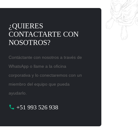
¿QUIERES
CONTACTARTE CON
NOSOTROS?
Contáctante con nosotros a través de
WhatsApp o llame a la oficina
corporativa y lo conectaremos con un
miembro del equipo que pueda
ayudarlo.
+51 993 526 938