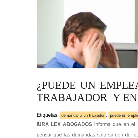
¿PUEDE UN EMPL
TRABAJADOR Y EN
Etiquetas:
,
demandar a un trabjador
puede un emple
IURA LEX ABOGADOS
informa que en el 
pensar que las demandas solo surgen de los