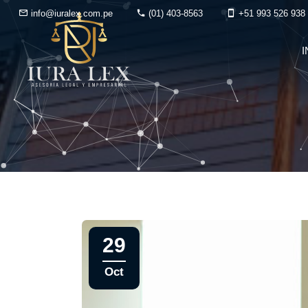
info@iuralex.com.pe
(01) 403-8563
+51 993 526 938
I
29
Oct