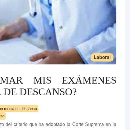
Laboral
AMAR MIS EXÁMENES
A DE DESCANSO?
,
n mi dia de descanso
nso
o del criterio que ha adoptado la Corte Suprema en la