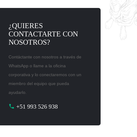
¿QUIERES
CONTACTARTE CON
NOSOTROS?
Contáctante con nosotros a través de
WhatsApp o llame a la oficina
corporativa y lo conectaremos con un
miembro del equipo que pueda
ayudarlo.
+51 993 526 938