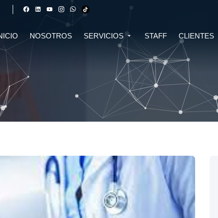
NICIO
NOSOTROS
SERVICIOS
STAFF
CLIENTES
DERECHO FINANCIERO Y
DERECHO TRIBUTARIO
CIVIL
CRIPTOMONEDAS
TRIBUTARIO
DERECHO CIVIL
DERECHO DE SALUD Y
BIOTECNOLOGÍA
INMOBILIARIO
DERECHO EMPRESARIAL Y
DERECHO DIGITAL E IA
CORPORATIVO
DERECHO LABORAL
DERECHO PENAL
DERECHO INMOBILIARIO
DERECHO MIGRATORIO
ASESORÍA EN DERECHO AMBIENTAL
ASESORÍA EN DERECHO