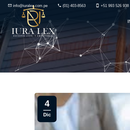
info@iuralex.com.pe
(01) 403-8563
+51 993 526 938
I
4
Dic