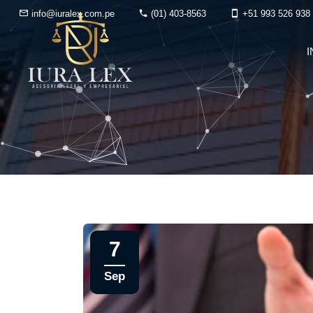
info@iuralex.com.pe
(01) 403-8563
+51 993 526 938
I
7
Sep