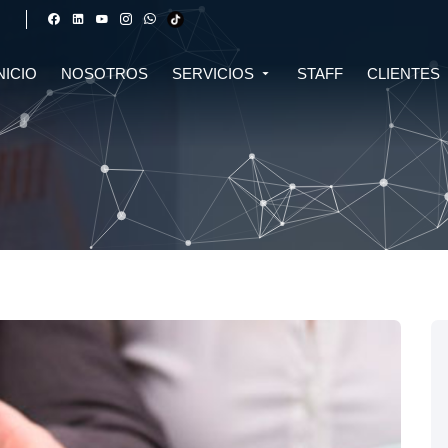
NICIO
NOSOTROS
SERVICIOS
STAFF
CLIENTES
DERECHO FINANCIERO Y
DERECHO TRIBUTARIO
CIVIL
CRIPTOMONEDAS
TRIBUTARIO
DERECHO CIVIL
DERECHO DE SALUD Y
BIOTECNOLOGÍA
INMOBILIARIO
DERECHO EMPRESARIAL Y
DERECHO DIGITAL E IA
CORPORATIVO
DERECHO LABORAL
DERECHO PENAL
DERECHO INMOBILIARIO
DERECHO MIGRATORIO
ASESORÍA EN DERECHO AMBIENTAL
ASESORÍA EN DERECHO