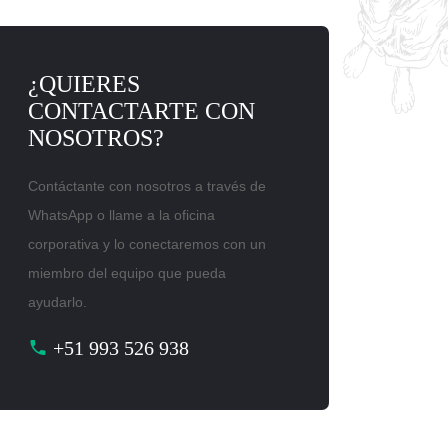
¿QUIERES
CONTACTARTE CON
NOSOTROS?
Contáctante con nosotros a través de
WhatsApp o llame a la oficina
corporativa y lo conectaremos con un
miembro del equipo que pueda
ayudarlo.
+51 993 526 938