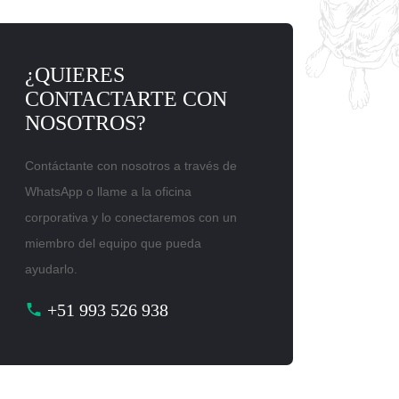
¿QUIERES
CONTACTARTE CON
NOSOTROS?
Contáctante con nosotros a través de
WhatsApp o llame a la oficina
corporativa y lo conectaremos con un
miembro del equipo que pueda
ayudarlo.
+51 993 526 938