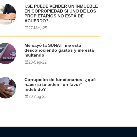
¿SE PUEDE VENDER UN INMUEBLE
EN COPROPIEDAD SI UNO DE LOS
PROPIETARIOS NO ESTÁ DE
ACUERDO?
27-May-25
Me cayó la SUNAT me está
desconociendo gastos y me está
multando
23-Sep-22
Corrupción de funcionarios: ¿qué
hacer si te piden “un favor”
indebido?
20-Aug-25