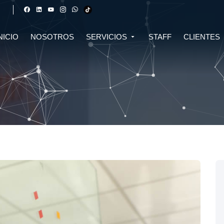
NICIO
NOSOTROS
SERVICIOS
STAFF
CLIENTES
DERECHO FINANCIERO Y
DERECHO TRIBUTARIO
CIVIL
CRIPTOMONEDAS
TRIBUTARIO
DERECHO CIVIL
DERECHO DE SALUD Y
BIOTECNOLOGÍA
INMOBILIARIO
DERECHO EMPRESARIAL Y
DERECHO DIGITAL E IA
CORPORATIVO
DERECHO LABORAL
DERECHO PENAL
DERECHO INMOBILIARIO
DERECHO MIGRATORIO
ASESORÍA EN DERECHO AMBIENTAL
ASESORÍA EN DERECHO