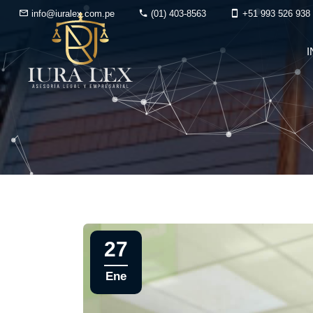
info@iuralex.com.pe
(01) 403-8563
+51 993 526 938
I
27
Ene