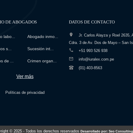
IO DE ABOGADOS
DATOS DE CONTACTO
Jr. Carlos Alayza y Roel 2635, A
 labo...
Abogado inmo...
Cdra. 3 de Av. Dos de Mayo – San Is
os s...
Sucesión int...
+51 993 526 938
info@iuralex.com.pe
s de ...
Crimen organ...
(01) 403-8563
Ver más
Políticas de privacidad
right © 2025
- Todos los derechos reservados
Desarrollado por: Seo Consulting