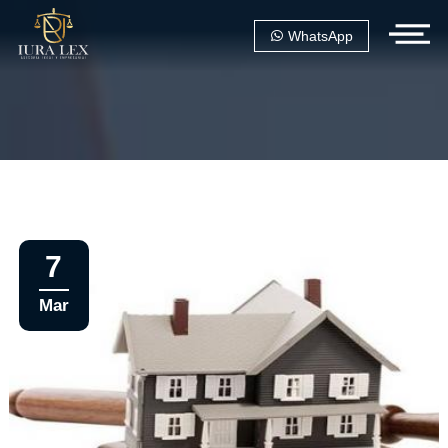
WhatsApp
7
Mar