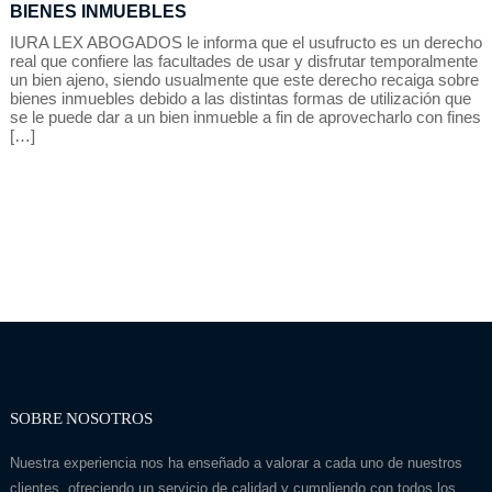
BIENES INMUEBLES
IURA LEX ABOGADOS le informa que el usufructo es un derecho
real que confiere las facultades de usar y disfrutar temporalmente
un bien ajeno, siendo usualmente que este derecho recaiga sobre
bienes inmuebles debido a las distintas formas de utilización que
se le puede dar a un bien inmueble a fin de aprovecharlo con fines
[…]
SOBRE NOSOTROS
Nuestra experiencia nos ha enseñado a valorar a cada uno de nuestros
clientes, ofreciendo un servicio de calidad y cumpliendo con todos los