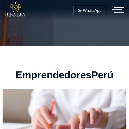
WhatsApp
EmprendedoresPerú