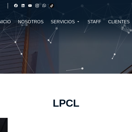
NICIO
NOSOTROS
SERVICIOS
STAFF
CLIENTES
DERECHO FINANCIERO Y
DERECHO TRIBUTARIO
CIVIL
CRIPTOMONEDAS
TRIBUTARIO
DERECHO CIVIL
DERECHO DE SALUD Y
BIOTECNOLOGÍA
INMOBILIARIO
DERECHO EMPRESARIAL Y
DERECHO DIGITAL E IA
CORPORATIVO
DERECHO LABORAL
DERECHO PENAL
LPCL
DERECHO INMOBILIARIO
DERECHO MIGRATORIO
ASESORÍA EN DERECHO AMBIENTAL
ASESORÍA EN DERECHO