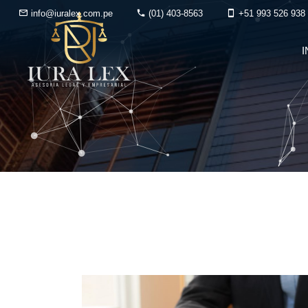
info@iuralex.com.pe
(01) 403-8563
+51 993 526 938
I