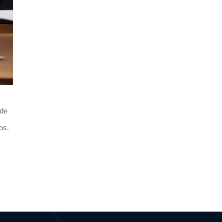
 de
os.