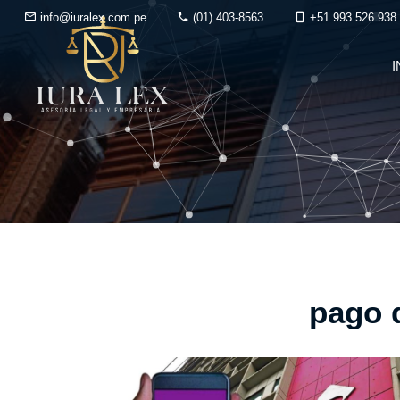
info@iuralex.com.pe
(01) 403-8563
+51 993 526 938
I
pago 