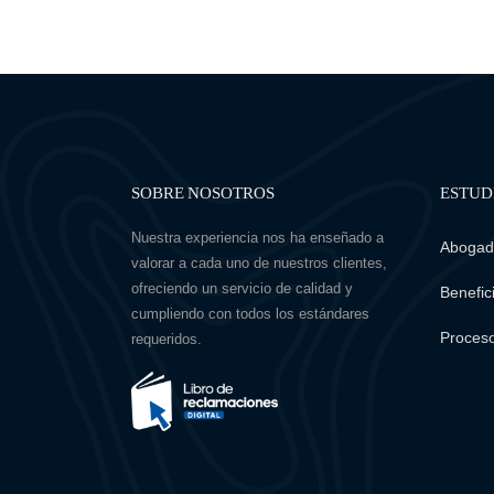
SOBRE NOSOTROS
ESTUD
Nuestra experiencia nos ha enseñado a
Abogado
valorar a cada uno de nuestros clientes,
ofreciendo un servicio de calidad y
Benefici
cumpliendo con todos los estándares
Proceso
requeridos.