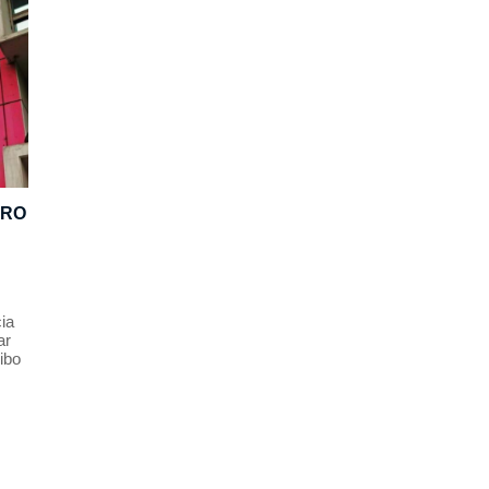
ERO
cia
ar
ibo