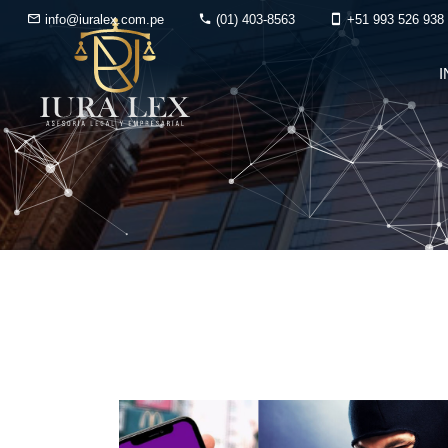
info@iuralex.com.pe
(01) 403-8563
+51 993 526 938
I