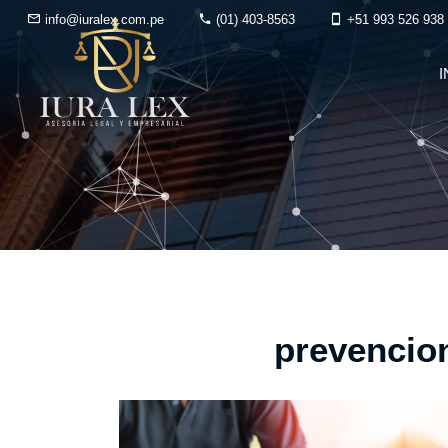
info@iuralex.com.pe
(01) 403-8563
+51 993 526 938
I
prevencion