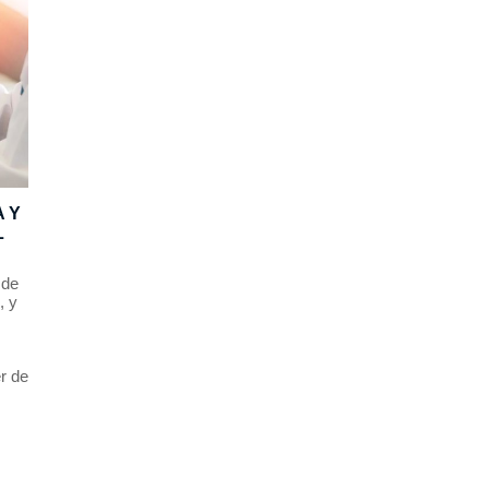
 Y
L
 de
, y
r de