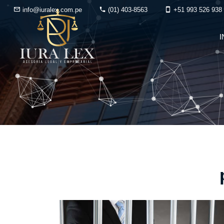
info@iuralex.com.pe
(01) 403-8563
+51 993 526 938
I