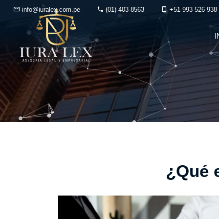
info@iuralex.com.pe
(01) 403-8563
+51 993 526 938
I
¿Qué e