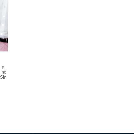
, a
, no
 Sin