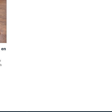
o en
o
a