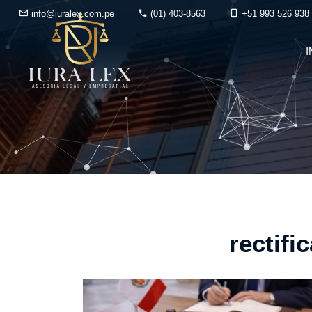
info@iuralex.com.pe
(01) 403-8563
+51 993 526 938
I
rectifi