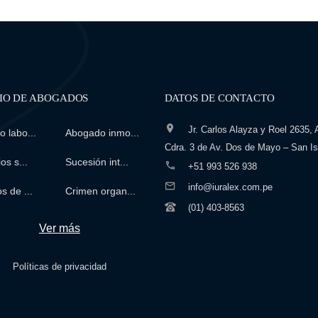
IO DE ABOGADOS
DATOS DE CONTACTO
Jr. Carlos Alayza y Roel 2635, A
 labo...
Abogado inmo...
Cdra. 3 de Av. Dos de Mayo – San Is
os s...
Sucesión int...
+51 993 526 938
info@iuralex.com.pe
s de ...
Crimen organ...
(01) 403-8563
Ver más
Políticas de privacidad