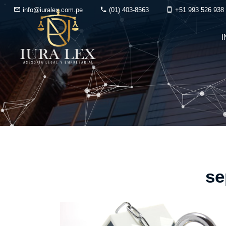
info@iuralex.com.pe
(01) 403-8563
+51 993 526 938
I
se