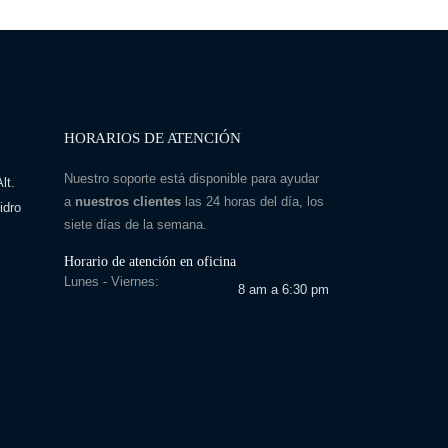
HORARIOS DE ATENCIÓN
Nuestro soporte está disponible para ayudar
lt.
a
nuestros clientes
las 24 horas del día, los
idro
siete días de la semana.
Horario de atención en oficina
Lunes - Viernes:
8 am a 6:30 pm